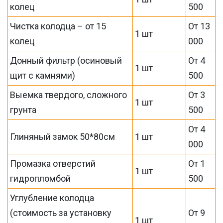
колец
500
Чистка колодца – от 15
От 13
1 шт
колец
000
Донный фильтр (осиновый
От 4
1 шт
щит с камнями)
500
Выемка твердого, сложного
От 3
1 шт
грунта
500
От 4
Глиняный замок 50*80см
1 шт
000
Промазка отверстий
От 1
1 шт
гидропломбой
500
Углубление колодца
(стоимость за установку
От 9
1 шт